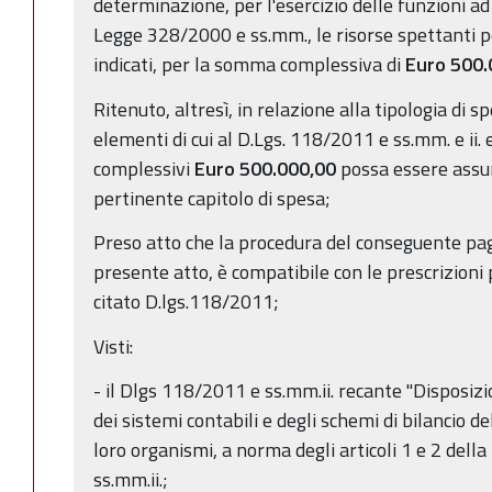
determinazione, per l'esercizio delle funzioni ad 
Legge 328/2000 e ss.mm., le risorse spettanti per
indicati, per la somma complessiva di
Euro 500.
Ritenuto, altresì, in relazione alla tipologia di s
elementi di cui al D.Lgs. 118/2011 e ss.mm. e ii.
complessivi
Euro 500.000,00
possa essere assun
pertinente capitolo di spesa;
Preso atto che la procedura del conseguente pa
presente atto, è compatibile con le prescrizioni 
citato D.lgs.118/2011;
Visti:
- il Dlgs 118/2011 e ss.mm.ii. recante "Disposiz
dei sistemi contabili e degli schemi di bilancio del
loro organismi, a norma degli articoli 1 e 2 dell
ss.mm.ii.;