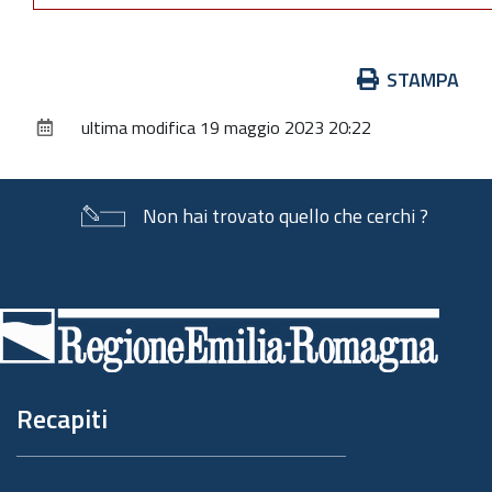
Azioni
STAMPA
sul
ultima modifica
19 maggio 2023 20:22
documento
Non hai trovato quello che cerchi ?
Piè
di
pagina
Recapiti