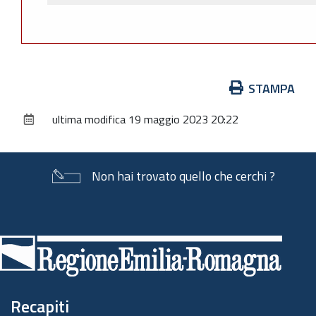
Azioni
STAMPA
sul
ultima modifica
19 maggio 2023 20:22
documento
Non hai trovato quello che cerchi ?
Piè
di
pagina
Recapiti