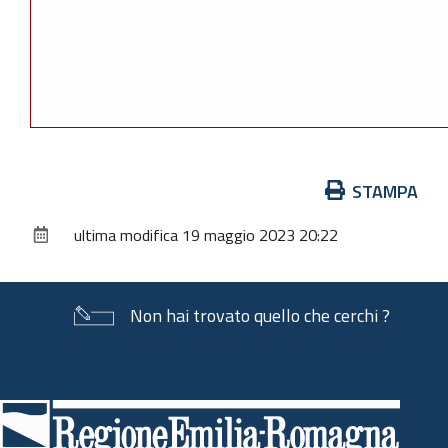
Azioni
STAMPA
sul
ultima modifica
19 maggio 2023 20:22
documento
Non hai trovato quello che cerchi ?
Piè
di
pagina