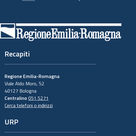
Piè
di
pagina
Recapiti
Regione Emilia-Romagna
Viale Aldo Moro, 52
40127 Bologna
Centralino
051 5271
Cerca telefoni o indirizzi
URP