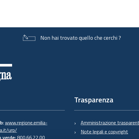
Non hai trovato quello che cerchi ?
Trasparenza
eb:
www.regione.emilia-
Amministrazione trasparen
.it/urp/
Note legali e copyright
 verde:
800.66.22.00