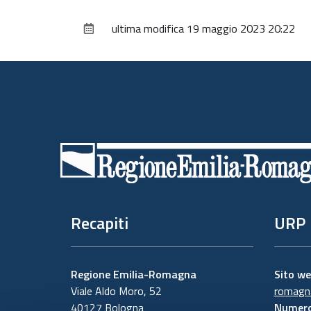
ultima modifica
19 maggio 2023 20:22
Piè
di
pagina
Recapiti
URP
Regione Emilia-Romagna
Sito w
Viale Aldo Moro, 52
romagna
40127 Bologna
Numero