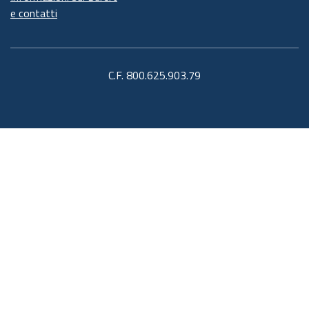
e contatti
C.F. 800.625.903.79