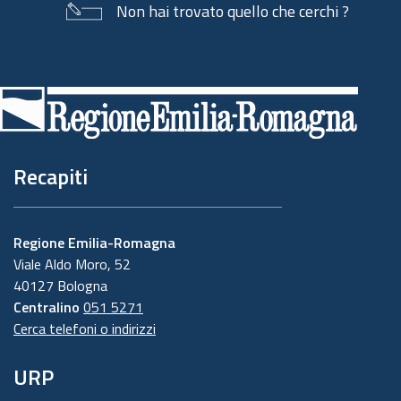
Non hai trovato quello che cerchi ?
Piè
di
pagina
Recapiti
Regione Emilia-Romagna
Viale Aldo Moro, 52
40127 Bologna
Centralino
051 5271
Cerca telefoni o indirizzi
URP