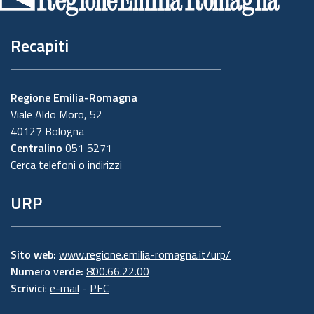
pagina
Recapiti
Regione Emilia-Romagna
Viale Aldo Moro, 52
40127 Bologna
Centralino
051 5271
Cerca telefoni o indirizzi
URP
Sito web:
www.regione.emilia-romagna.it/urp/
Numero verde:
800.66.22.00
Scrivici
:
e-mail
-
PEC