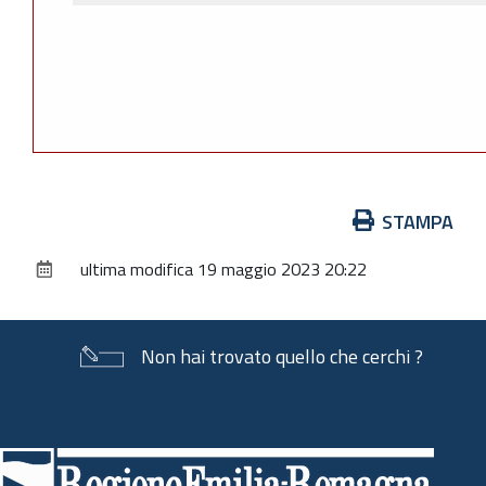
Azioni
STAMPA
sul
ultima modifica
19 maggio 2023 20:22
documento
Non hai trovato quello che cerchi ?
Piè
di