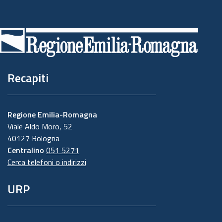
Piè
di
pagina
Recapiti
Regione Emilia-Romagna
Viale Aldo Moro, 52
40127 Bologna
Centralino
051 5271
Cerca telefoni o indirizzi
URP