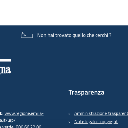
Non hai trovato quello che cerchi ?
Trasparenza
eb:
www.regione.emilia-
Amministrazione trasparen
.it/urp/
Note legali e copyright
 verde:
800.66.22.00