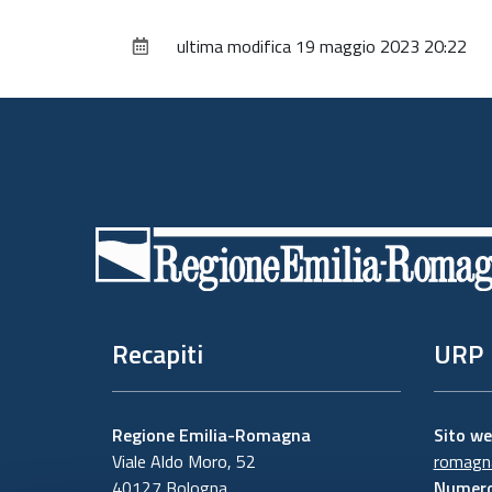
ultima modifica
19 maggio 2023 20:22
Piè
di
pagina
Recapiti
URP
Regione Emilia-Romagna
Sito w
Viale Aldo Moro, 52
romagna
40127 Bologna
Numero