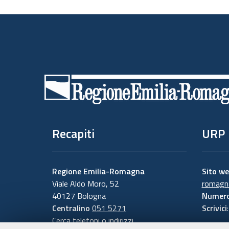
Piè
di
pagina
Recapiti
URP
Regione Emilia-Romagna
Sito w
Viale Aldo Moro, 52
romagna
40127 Bologna
Numero
Centralino
051 5271
Scrivici
Cerca telefoni o indirizzi