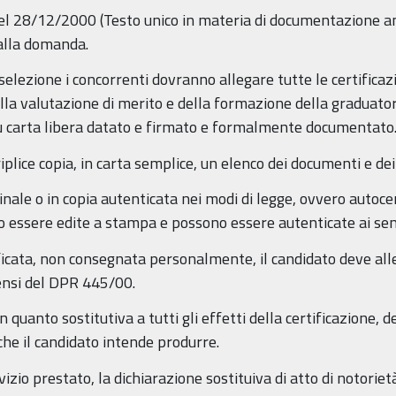
 del 28/12/2000 (Testo unico in materia di documentazione a
 alla domanda.
elezione i concorrenti dovranno allegare tutte le certificazio
lla valutazione di merito e della formazione della graduator
u carta libera datato e firmato e formalmente documentato
plice copia, in carta semplice, un elenco dei documenti e dei 
ginale o in copia autenticata nei modi di legge, ovvero autocer
essere edite a stampa e possono essere autenticate ai sens
icata, non consegnata personalmente, il candidato deve alleg
sensi del DPR 445/00.
n quanto sostitutiva a tutti gli effetti della certificazione, 
 che il candidato intende produrre.
izio prestato, la dichiarazione sostituiva di atto di notorietà