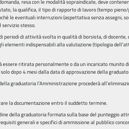
a domanda, resa con le modalità sopraindicate, deve contene
stato, la qualifica, il tipo di rapporto di lavoro (tempo pieno/p
chè le eventuali interruzioni (aspettativa senza assegni, so
 servizio stesso.
 periodi di attività svolta in qualità di borsista, di docente, d
gli elementi indispensabili alla valutazione (tipologia dell’a
essere ritirata personalmente o da un incaricato munito di
 solo dopo 4 mesi dalla data di approvazione della graduator
 della graduatoria l’Amministrazione procederà all’eliminaz
tirare la documentazione entro il suddetto termine.
rdine della graduatoria formata sulla base del punteggio attri
equisiti generali e specifici di ammissione al pubblico concor