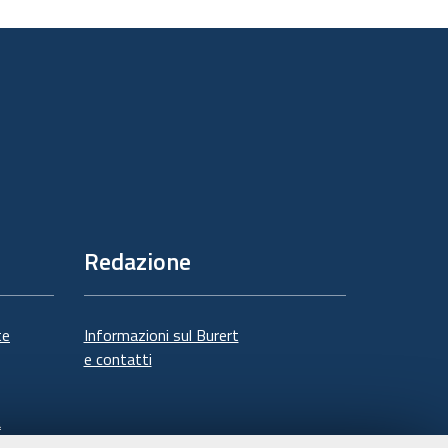
sul
documento
Redazione
te
Informazioni sul Burert
e contatti
à