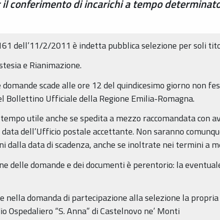
 il conferimento di incarichi a tempo determinato
61 dell’11/2/2011 è indetta pubblica selezione per soli tito
estesia e Rianimazione.
e domande scade alle ore 12 del quindicesimo giorno non fest
l Bollettino Ufficiale della Regione Emilia-Romagna.
 tempo utile anche se spedita a mezzo raccomandata con avv
ro a data dell’Ufficio postale accettante. Non saranno comu
i dalla data di scadenza, anche se inoltrate nei termini a m
ne delle domande e dei documenti è perentorio: la eventuale 
re nella domanda di partecipazione alla selezione la propria
sidio Ospedaliero “S. Anna” di Castelnovo ne’ Monti