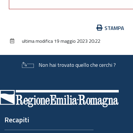
Azioni
STAMPA
sul
ultima modifica
19 maggio 2023 20:22
documento
Non hai trovato quello che cerchi ?
Piè
di
pagina
Recapiti