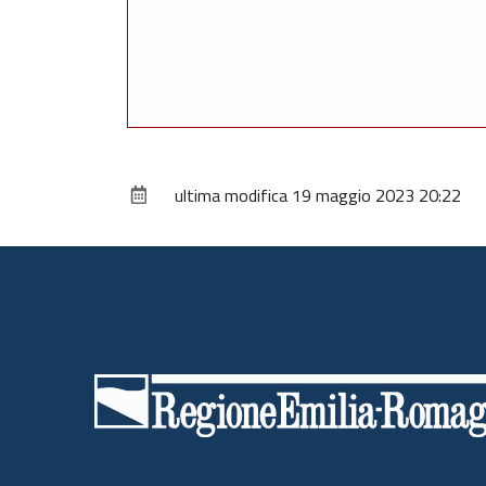
ultima modifica
19 maggio 2023 20:22
Piè
di
pagina