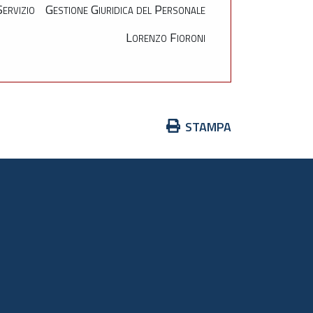
 Servizio Gestione Giuridica del Personale
Lorenzo Fioroni
Azioni
STAMPA
sul
documento