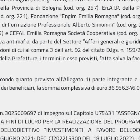
ella Provincia di Bologna (cod. org. 257), En.A.I.P. della P
od. org. 221), Fondazione "Engim Emilia Romagna" (cod. org.
 di Formazione Professionale Alberto Simonini" (cod. org. 
45) e CEFAL Emilia Romagna Società Cooperativa (cod. org. 
a antimafia, da parte del Settore “Affari generali e giuridic
zioni di cui al comma 3 dell’art. 92 del citato D.lgs. n. 159/
della Prefettura, i termini in esso previsti, fatta salva la f
ndo quanto previsto all’Allegato 1) parte integrante e 
a dei beneficiari, la somma complessiva di euro 36.956.346,
 n. 3025009697 di impegno sul Capitolo U75431 “ASSE
NZA FINI DI LUCRO PER LA REALIZZAZIONE DEL PROG
DELL'OBIETTIVO “INVESTIMENTI A FAVORE DELL'O
IUGNO 2021; DEC. C(2022) 5300 DEL 18 LUGLIO 2022) - 