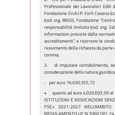
Professionale dei Lavoratori Edili d
Fondazione En.A.I.P. Forlì Cesena (c
(cod. org. 8650), Fondazione "Centro
responsabilità limitata (cod. org. 2
informazioni previste dalla normativ
accreditamenti”, e ricorrono le condi
ricevimento della richiesta da parte 
comma;
3. di imputare contabilmente, seco
considerazione della natura giuridic
- per euro 16.630.355,72
• quanto ad euro 4.020.693,39 al
ISTITUZIONI E ASSOCIAZIONI SE
FSE+ 2021-2027 NELL'AMBITO 
(REGOLAMENTO UE N.1060 DEL 24 G