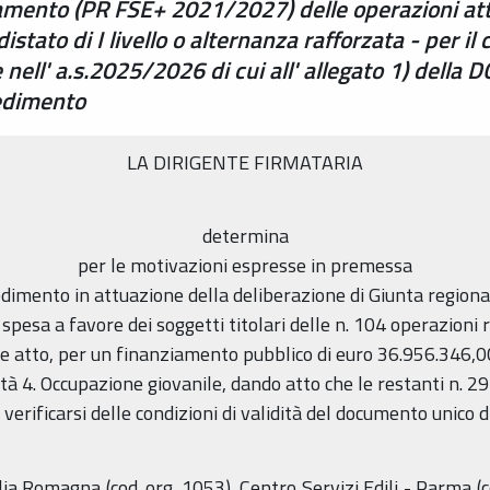
amento (PR FSE+ 2021/2027) delle operazioni attu
stato di I livello o alternanza rafforzata - per i
are nell' a.s.2025/2026 di cui all' allegato 1) del
edimento
LA DIRIGENTE FIRMATARIA
determina
per le motivazioni espresse in premessa
dimento in attuazione della deliberazione di Giunta region
 spesa a favore dei soggetti titolari delle n. 104 operazioni 
 atto, per un finanziamento pubblico di euro 36.956.346,00 a
4. Occupazione giovanile, dando atto che le restanti n. 29
erificarsi delle condizioni di validità del documento unico di
Romagna (cod. org. 1053), Centro Servizi Edili - Parma (cod.