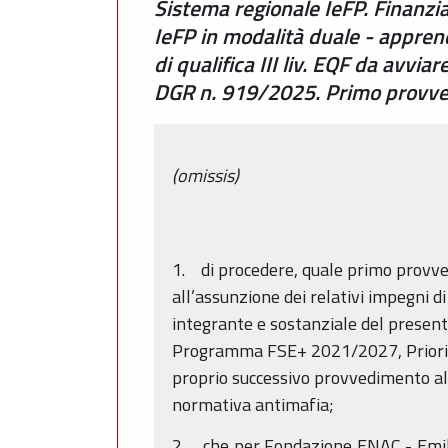
Sistema regionale IeFP. Finanzi
IeFP in modalità duale - apprendi
di qualifica III liv. EQF da avvi
DGR n. 919/2025. Primo provv
(omissis)
1. di procedere, quale primo provve
all’assunzione dei relativi impegni di
integrante e sostanziale del presente
Programma FSE+ 2021/2027, Priorità 
proprio successivo provvedimento al v
normativa antimafia;
2. che per Fondazione ENAC - Emilia 