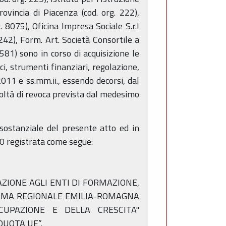
rovincia di Piacenza (cod. org. 222),
 8075), Oficina Impresa Sociale S.r.l
242), Form. Art. Società Consortile a
581) sono in corso di acquisizione le
i, strumenti finanziari, regolazione,
2011 e ss.mm.ii., essendo decorsi, dal
acoltà di revoca prevista dal medesimo
sostanziale del presente atto ed in
00 registrata come segue:
GNAZIONE AGLI ENTI DI FORMAZIONE,
RAMMA REGIONALE EMILIA-ROMAGNA
CCUPAZIONE E DELLA CRESCITA"
QUOTA UE”,