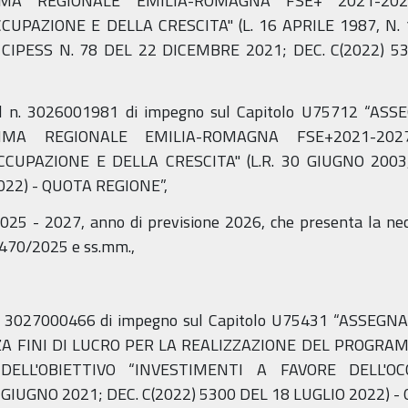
MA REGIONALE EMILIA-ROMAGNA FSE+ 2021-2027 
UPAZIONE E DELLA CRESCITA" (L. 16 APRILE 1987, N. 
CIPESS N. 78 DEL 22 DICEMBRE 2021; DEC. C(2022) 5
al n. 3026001981 di impegno sul Capitolo U75712 “A
MA REGIONALE EMILIA-ROMAGNA FSE+2021-2027 
CUPAZIONE E DELLA CRESCITA" (L.R. 30 GIUGNO 2003, 
022) - QUOTA REGIONE”,
 2025 - 2027, anno di previsione 2026, che presenta la nec
. 470/2025 e ss.mm.,
n. 3027000466 di impegno sul Capitolo U75431 “ASSEG
NZA FINI DI LUCRO PER LA REALIZZAZIONE DEL PROG
DELL'OBIETTIVO “INVESTIMENTI A FAVORE DELL'O
IUGNO 2021; DEC. C(2022) 5300 DEL 18 LUGLIO 2022) - 