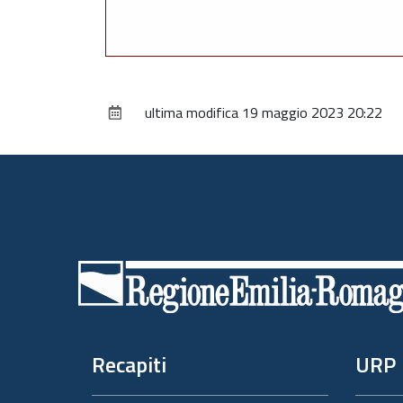
ultima modifica
19 maggio 2023 20:22
Piè
di
pagina
Recapiti
URP