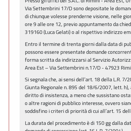
Presso gli uffici del S.A.C. di Rimini - Area Est, 
Via Settembrini 17/D sono depositate le domand
di chiunque volesse prenderne visione, nelle gio
ore 9 alle ore 12, previo appuntamento da chie
319160 (Luca Gelati) o al rispettivo indirizzo em
Entro il termine di trenta giorni dalla data di p
possono essere presentate domande concorrenti,
forma scritta da indirizzarsi al Servizio Autoriz
Area Est – Via Settembrini n.17/D - 47923 Rimin
Si segnala che, ai sensi dell’art. 18 della L.R. 7
Giunta Regionale n. 895 del 18/6/2007, lett. h), a
diritto di insistenza, a meno che sussistano osta
o altre ragioni di pubblico interesse, ovvero sia
soddisfino i criteri di priorità di cui all’art. 15 de
La durata del procedimento è di 150 gg dalla da
domanda di concessione (art. 16 L.R. 7/2004).