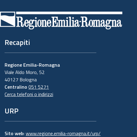
Piè
di
pagina
Recapiti
Regione Emilia-Romagna
Viale Aldo Moro, 52
40127 Bologna
Centralino
051 5271
Cerca telefoni o indirizzi
URP
Sito web:
www.regione.emilia-romagna.it/urp/