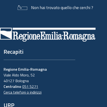
Non hai trovato quello che cerchi ?
Piè
di
pagina
Recapiti
Regione Emilia-Romagna
Viale Aldo Moro, 52
40127 Bologna
Centralino
051 5271
Cerca telefoni o indirizzi
URP