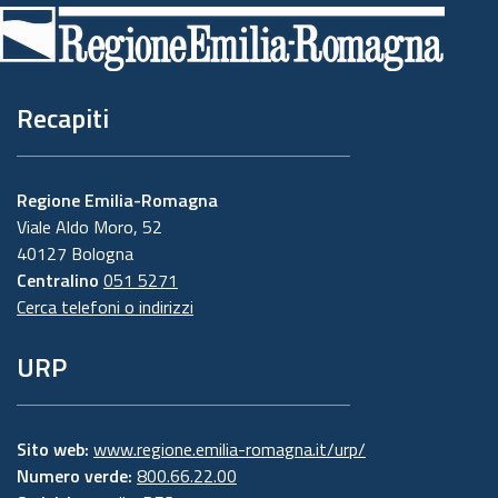
di
pagina
Recapiti
Regione Emilia-Romagna
Viale Aldo Moro, 52
40127 Bologna
Centralino
051 5271
Cerca telefoni o indirizzi
URP
Sito web:
www.regione.emilia-romagna.it/urp/
Numero verde:
800.66.22.00