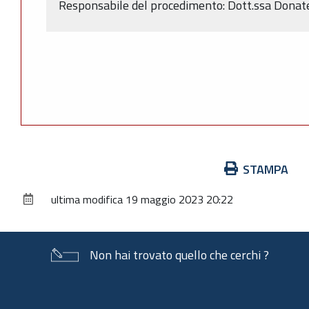
Responsabile del procedimento: Dott.ssa Donate
Azioni
STAMPA
sul
ultima modifica
19 maggio 2023 20:22
documento
Non hai trovato quello che cerchi ?
Piè