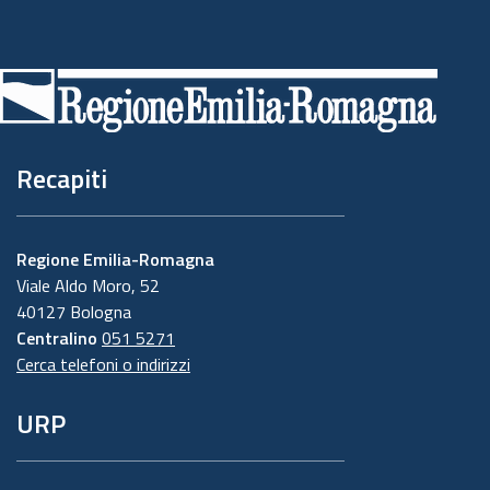
Piè
di
pagina
Recapiti
Regione Emilia-Romagna
Viale Aldo Moro, 52
40127 Bologna
Centralino
051 5271
Cerca telefoni o indirizzi
URP