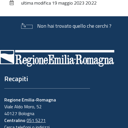
ultima modifica
19 maggio 2023 20:22
documento
Non hai trovato quello che cerchi ?
Piè
di
pagina
Recapiti
Regione Emilia-Romagna
Viale Aldo Moro, 52
40127 Bologna
Centralino
051 5271
Cerca telefoni o indirizzi