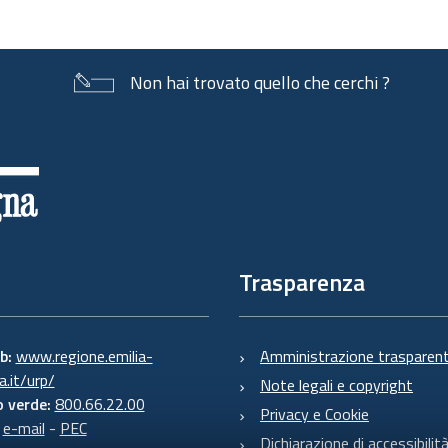
Non hai trovato quello che cerchi ?
Trasparenza
eb:
www.regione.emilia-
Amministrazione trasparen
.it/urp/
Note legali e copyright
 verde:
800.66.22.00
Privacy e Cookie
:
e-mail
-
PEC
Dichiarazione di accessibilit