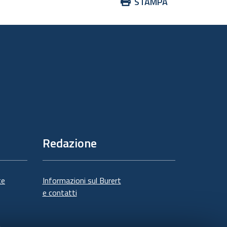
Azioni
STAMPA
sul
documento
Redazione
te
Informazioni sul Burert
e contatti
à