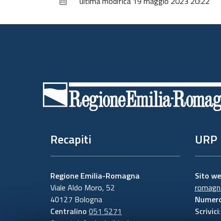
ultima modifica
19 maggio 2023 20:22
Piè
di
pagina
Recapiti
URP
Regione Emilia-Romagna
Sito w
Viale Aldo Moro, 52
romagna
40127 Bologna
Numero
Centralino
051 5271
Scrivici