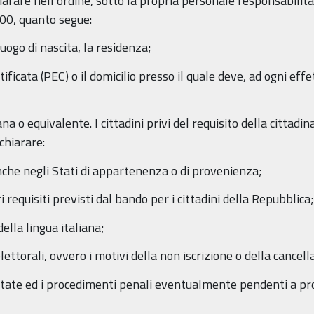
arare nell’ordine, sotto la propria personale responsabilità,
000, quanto segue:
luogo di nascita, la residenza;
rtificata (PEC) o il domicilio presso il quale deve, ad ogni ef
ana o equivalente. I cittadini privi del requisito della cittadin
chiarare:
ci anche negli Stati di appartenenza o di provenienza;
ri requisiti previsti dal bando per i cittadini della Repubblica;
lla lingua italiana;
 elettorali, ovvero i motivi della non iscrizione o della cance
rtate ed i procedimenti penali eventualmente pendenti a pro