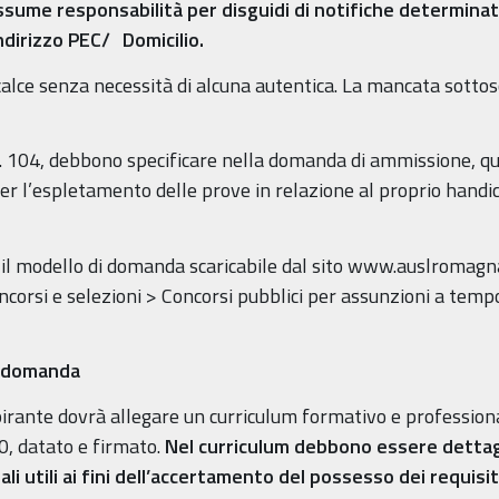
ssume responsabilità per disguidi di notifiche determinat
dirizzo PEC/ Domicilio.
alce senza necessità di alcuna autentica. La mancata sott
n. 104, debbono specificare nella domanda di ammissione, qu
er l’espletamento delle prove in relazione al proprio handi
re il modello di domanda scaricabile dal sito www.auslromagn
ncorsi e selezioni > Concorsi pubblici per assunzioni a temp
la domanda
irante dovrà allegare un curriculum formativo e professiona
00, datato e firmato.
Nel curriculum debbono essere dettag
 utili ai fini dell’accertamento del possesso dei requisiti