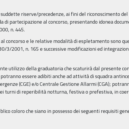
 suddette riserve/precedenze, ai fini del riconoscimento del
a di partecipazione al concorso, presentando idonea docume
000, n. 445.
 al concorso e le relative modalità di espletamento sono que
 30/3/2001, n. 165 e successive modificazioni ed integrazioni
nte utilizzo della graduatoria che scaturirà dal presente co
e potranno essere adibiti anche ad attività di squadra antinc
ergenze (CGE) e/o Centrale Gestione Allarmi (CGA); potranno 
i turni di reperibilità notturna, festiva o prefestiva, in coe
ico coloro che siano in possesso dei seguenti requisiti genera