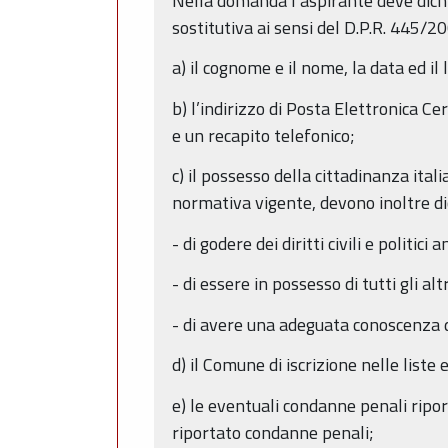
Nella domanda l’aspirante deve dichi
sostitutiva ai sensi del D.P.R. 445/2
a) il cognome e il nome, la data ed il 
b) l’indirizzo di Posta Elettronica Ce
e un recapito telefonico;
c) il possesso della cittadinanza itali
normativa vigente, devono inoltre di
- di godere dei diritti civili e politi
- di essere in possesso di tutti gli alt
- di avere una adeguata conoscenza de
d) il Comune di iscrizione nelle liste
e) le eventuali condanne penali ripo
riportato condanne penali;