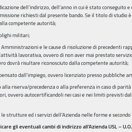
dicazione dell’indirizzo, dell’anno in cui è stato conseguito e d
ammissione richiesti dal presente bando. Se il titolo di studio
 dalla competente autorità;
lighi militari;
e Amministrazioni e le cause di risoluzione di precedenti rapp
l’attività lavorativa, ovvero di non aver mai prestato servi
stero dovrà risultare riconosciuto dalla competente autorità;
ispensato dall’impiego, ovvero licenziato presso pubbliche a
tto alla riserva/precedenza o alla preferenza in caso di parit
i, ovvero autocertificandoli nei casi e nei limiti previsti da
 le strutture ed i servizi dell’Azienda nelle forme e secondo 
icare gli eventuali cambi di indirizzo all’Azienda USL – U