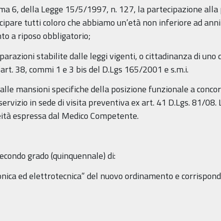
omma 6, della Legge 15/5/1997, n. 127, la partecipazione all
cipare tutti coloro che abbiamo un’età non inferiore ad anni
to a riposo obbligatorio;
iparazioni stabilite dalle leggi vigenti, o cittadinanza di un
l’art. 38, commi 1 e 3 bis del D.Lgs 165/2001 e s.m.i.
 alle mansioni specifiche della posizione funzionale a concor
ervizio in sede di visita preventiva ex art. 41 D.Lgs. 81/08
neità espressa dal Medico Competente.
secondo grado (quinquennale) di:
tronica ed elettrotecnica” del nuovo ordinamento e corrispond