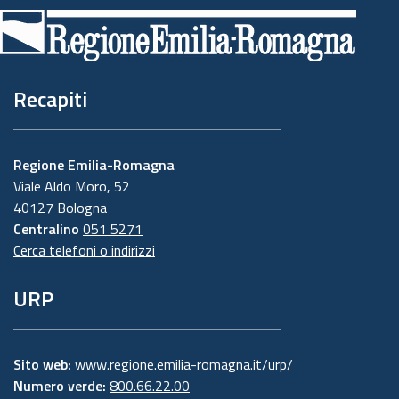
di
pagina
Recapiti
Regione Emilia-Romagna
Viale Aldo Moro, 52
40127 Bologna
Centralino
051 5271
Cerca telefoni o indirizzi
URP
Sito web:
www.regione.emilia-romagna.it/urp/
Numero verde:
800.66.22.00