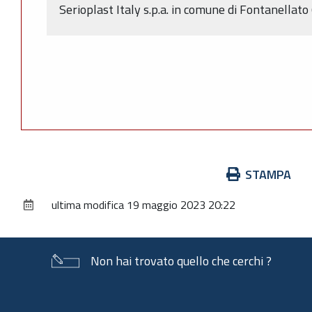
Serioplast Italy s.p.a. in comune di Fontanellato
Azioni
STAMPA
sul
ultima modifica
19 maggio 2023 20:22
documento
Non hai trovato quello che cerchi ?
Piè