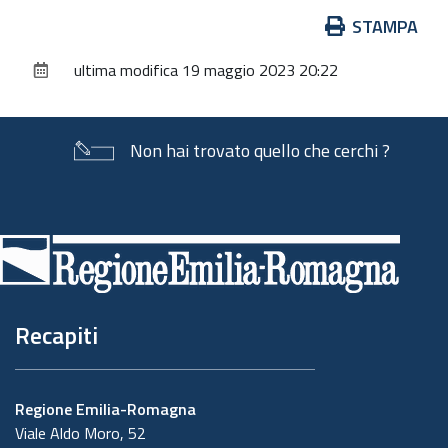
Azioni
STAMPA
sul
ultima modifica
19 maggio 2023 20:22
documento
Non hai trovato quello che cerchi ?
Piè
di
pagina
Recapiti
Regione Emilia-Romagna
Viale Aldo Moro, 52