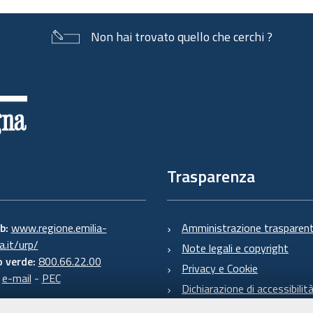
Non hai trovato quello che cerchi ?
Trasparenza
eb:
www.regione.emilia-
Amministrazione trasparen
.it/urp/
Note legali e copyright
 verde:
800.66.22.00
Privacy e Cookie
:
e-mail
-
PEC
Dichiarazione di accessibilit