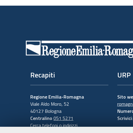
Piè
di
pagina
Recapiti
URP
Regione Emilia-Romagna
Sito w
Viale Aldo Moro, 52
romagna
40127 Bologna
Numero
Centralino
051 5271
Scrivici
Cerca telefoni o indirizzi