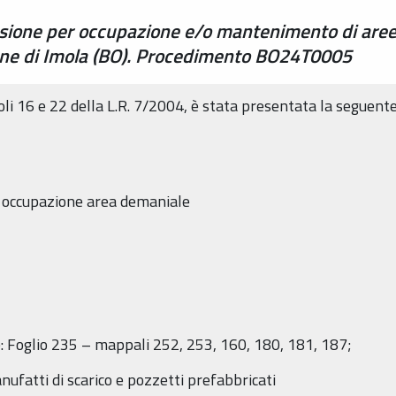
ssione per occupazione e/o mantenimento di are
une di Imola (BO). Procedimento BO24T0005
coli 16 e 22 della L.R. 7/2004, è stata presentata la seguent
i occupazione area demaniale
te: Foglio 235 – mappali 252, 253, 160, 180, 181, 187;
nufatti di scarico e pozzetti prefabbricati