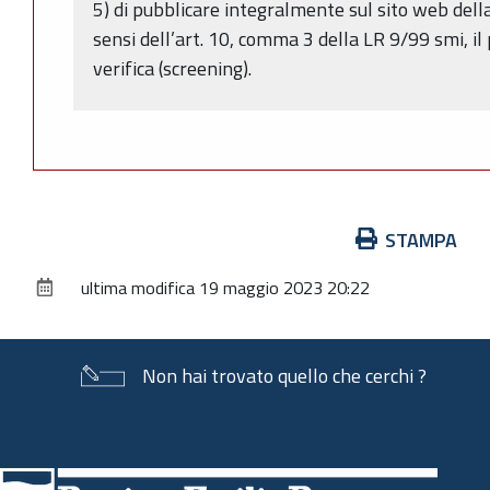
5) di pubblicare integralmente sul sito web del
sensi dell’art. 10, comma 3 della LR 9/99 smi, i
verifica (screening).
Azioni
STAMPA
sul
ultima modifica
19 maggio 2023 20:22
documento
Non hai trovato quello che cerchi ?
Piè
di