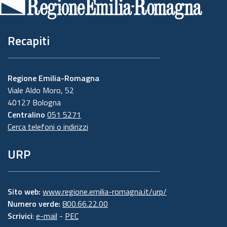
pagina
Recapiti
Regione Emilia-Romagna
Viale Aldo Moro, 52
40127 Bologna
Centralino
051 5271
Cerca telefoni o indirizzi
URP
Sito web:
www.regione.emilia-romagna.it/urp/
Numero verde:
800.66.22.00
Scrivici
:
e-mail
-
PEC