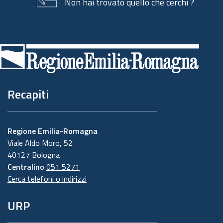
Non hai trovato quello che cerchi ?
Piè
di
pagina
Recapiti
Regione Emilia-Romagna
Viale Aldo Moro, 52
40127 Bologna
Centralino
051 5271
Cerca telefoni o indirizzi
URP