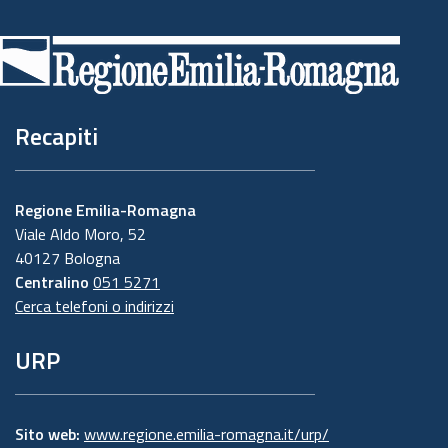
Piè
di
pagina
Recapiti
Regione Emilia-Romagna
Viale Aldo Moro, 52
40127 Bologna
Centralino
051 5271
Cerca telefoni o indirizzi
URP
Sito web:
www.regione.emilia-romagna.it/urp/