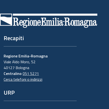
Piè
di
pagina
Recapiti
Regione Emilia-Romagna
Viale Aldo Moro, 52
40127 Bologna
Centralino
051 5271
Cerca telefoni o indirizzi
URP