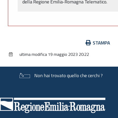
della Regione Emilia-Romagna Telematico.
Azioni
STAMPA
sul
ultima modifica
19 maggio 2023 20:22
documento
Non hai trovato quello che cerchi ?
Piè
di
pagina