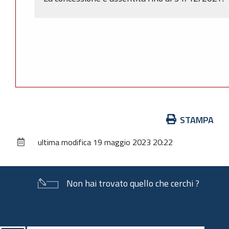
Azioni
STAMPA
sul
ultima modifica
19 maggio 2023 20:22
documento
Non hai trovato quello che cerchi ?
Piè
di