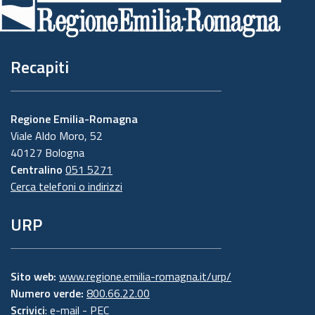
pagina
Recapiti
Regione Emilia-Romagna
Viale Aldo Moro, 52
40127 Bologna
Centralino
051 5271
Cerca telefoni o indirizzi
URP
Sito web:
www.regione.emilia-romagna.it/urp/
Numero verde:
800.66.22.00
Scrivici
:
e-mail
-
PEC