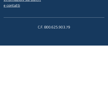
e contatti
C.F. 800.625.903.79