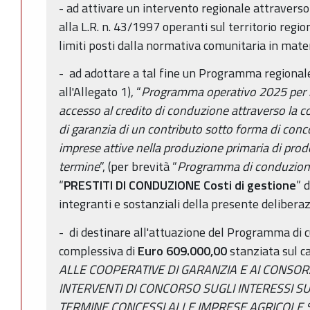
- ad attivare un intervento regionale attraverso 
alla L.R. n. 43/1997 operanti sul territorio regio
limiti posti dalla normativa comunitaria in materi
- ad adottare a tal fine un Programma regionale
all'Allegato 1), “
Programma operativo 2025 per mi
accesso al credito di conduzione attraverso la c
di garanzia di un contributo sotto forma di conco
imprese attive nella produzione primaria di prod
termine
”, (per brevità “
Programma di conduzio
“
PRESTITI DI CONDUZIONE Costi di gestione
” d
integranti e sostanziali della presente delibera
- di destinare all'attuazione del Programma di 
complessiva di
Euro 609.000,00
stanziata sul c
ALLE COOPERATIVE DI GARANZIA E AI CONSORZI
INTERVENTI DI CONCORSO SUGLI INTERESSI SU
TERMINE CONCESSI ALLE IMPRESE AGRICOLE SO