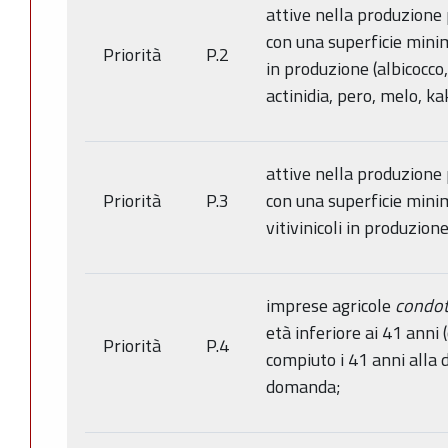
attive nella produzione 
con una superficie minima
Priorità
P.2
in produzione (albicocco, 
actinidia, pero, melo, k
attive nella produzione 
Priorità
P.3
con una superficie minim
vitivinicoli in produzione
imprese agricole
condot
età inferiore ai 41 anni
Priorità
P.4
compiuto i 41 anni alla 
domanda;