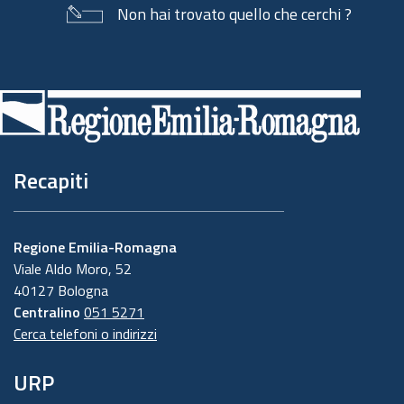
Non hai trovato quello che cerchi ?
Piè
di
pagina
Recapiti
Regione Emilia-Romagna
Viale Aldo Moro, 52
40127 Bologna
Centralino
051 5271
Cerca telefoni o indirizzi
URP