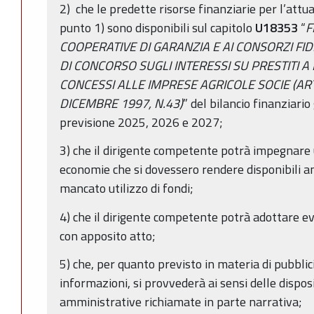
2) che le predette risorse finanziarie per l’attua
punto 1) sono disponibili sul capitolo
U18353
“
F
COOPERATIVE DI GARANZIA E AI CONSORZI FIDI
DI CONCORSO SUGLI INTERESSI SU PRESTITI 
CONCESSI ALLE IMPRESE AGRICOLE SOCIE (ART. 
DICEMBRE 1997, N.43)
” del bilancio finanziari
previsione 2025, 2026 e 2027;
3) che il dirigente competente potrà impegnare u
economie che si dovessero rendere disponibili a
mancato utilizzo di fondi;
4) che il dirigente competente potrà adottare ev
con apposito atto;
5) che, per quanto previsto in materia di pubblic
informazioni, si provvederà ai sensi delle dispo
amministrative richiamate in parte narrativa;