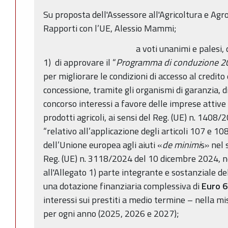
Su proposta dell'Assessore all'Agricoltura e Agr
Rapporti con l’UE, Alessio Mammi;
a voti unanimi e palesi, 
1) di approvare il “
Programma di conduzione 20
per migliorare le condizioni di accesso al credito
concessione, tramite gli organismi di garanzia, d
concorso interessi a favore delle imprese attive
prodotti agricoli, ai sensi del Reg. (UE) n. 140
“relativo all’applicazione degli articoli 107 e 1
dell’Unione europea agli aiuti «
de minimi
s» nel 
Reg. (UE) n. 3118/2024 del 10 dicembre 2024, ne
all'Allegato 1) parte integrante e sostanziale d
una dotazione finanziaria complessiva di
Euro 6
interessi sui prestiti a medio termine – nella 
per ogni anno (2025, 2026 e 2027);