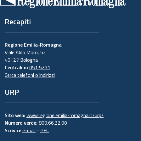
pagina
Recapiti
Regione Emilia-Romagna
Viale Aldo Moro, 52
40127 Bologna
Centralino
051 5271
Cerca telefoni o indirizzi
URP
Sito web:
www.regione.emilia-romagna.it/urp/
Numero verde:
800.66.22.00
Scrivici
:
e-mail
-
PEC