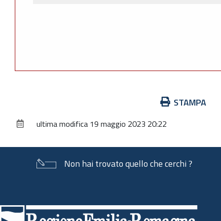
Azioni
STAMPA
sul
ultima modifica
19 maggio 2023 20:22
documento
Non hai trovato quello che cerchi ?
Piè
di