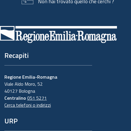
Non hai trovato quello che cerchi ?
Piè
di
pagina
Recapiti
Regione Emilia-Romagna
Viale Aldo Moro, 52
40127 Bologna
Centralino
051 5271
Cerca telefoni o indirizzi
URP