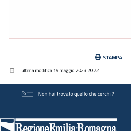
Azioni
STAMPA
sul
ultima modifica
19 maggio 2023 20:22
documento
Non hai trovato quello che cerchi ?
Piè
di
pagina