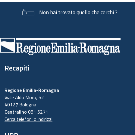
Non hai trovato quello che cerchi ?
Piè
di
pagina
Recapiti
Regione Emilia-Romagna
Viale Aldo Moro, 52
40127 Bologna
Centralino
051 5271
Cerca telefoni o indirizzi