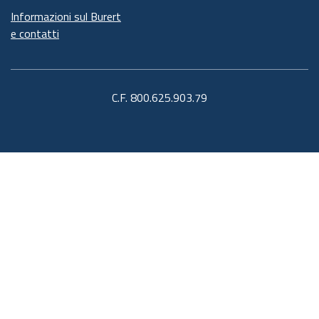
Informazioni sul Burert
e contatti
C.F. 800.625.903.79