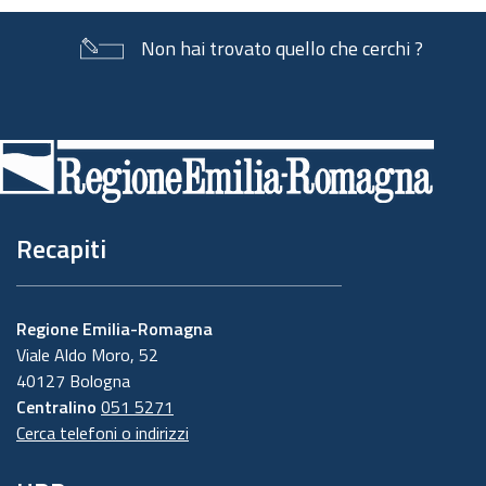
Non hai trovato quello che cerchi ?
Piè
di
pagina
Recapiti
Regione Emilia-Romagna
Viale Aldo Moro, 52
40127 Bologna
Centralino
051 5271
Cerca telefoni o indirizzi