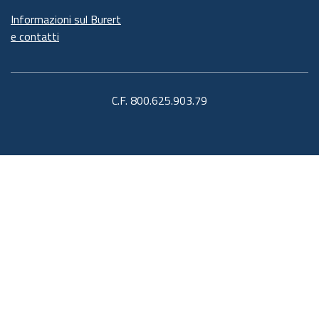
Informazioni sul Burert
e contatti
C.F. 800.625.903.79