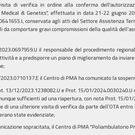
visita di verifica in ordine alla conferma dell'autorizz
Medical & Genetics", effettuata in data 21-22 giugno 20
0641655.I, conservata agli atti del Settore Assistenza Terri
 tali da comportare gravi compromissioni della qualità dell’as
2023.0697959.U il responsabile del procedimento regionale
tività e a predisporre un piano di miglioramento da inviare
ne;
/2023.0710137.E il Centro di PMA ha comunicato la sospensi
Prot. 13/12/2023.1238082.U e Prot. 15/01/2024.0030240.U 
omunque sufficienti ad una riapertura, con nota Prot. 15/01
ne di una ulteriore visita di verifica da parte dell’OTA entro 
 erano state evidenziate;
unicazione sopracitata, il Centro di PMA "Poliambulatorio P