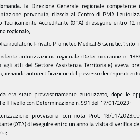
domanda, la Direzione Generale regionale competente i
azione pervenuta, rilascia al Centro di PMA l’autorizza
o Tecnicamente Accreditante (OTA) di eseguire entro 12 me
one regionale;
liambulatorio Privato Prometeo Medical & Genetics", sito in
ecedente autorizzazione regionale (Determinazione n. 138
 agli atti del Settore Assistenza Territoriale) aveva pr
ello, inviando autocertificazione del possesso dei requisiti aut
da era stato provvisoriamente autorizzato, dopo le opp
 I e II livello con Determinazione n. 591 del 17/01/2023;
utorizzazione provvisoria, con nota Prot. 18/01/2023.
nte (OTA) di eseguire entro un anno la visita di verifica de
ria;