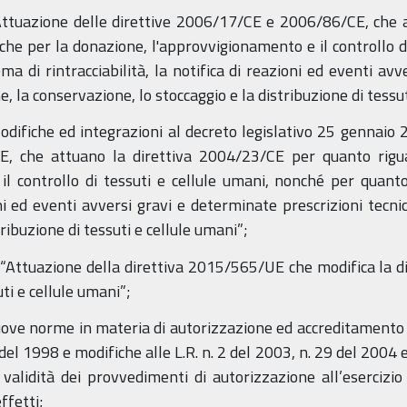
“Attuazione delle direttive 2006/17/CE e 2006/86/CE, che
iche per la donazione, l'approvvigionamento e il controllo d
ma di rintracciabilità, la notifica di reazioni ed eventi av
ne, la conservazione, lo stoccaggio e la distribuzione di tessu
odifiche ed integrazioni al decreto legislativo 25 gennaio 
, che attuano la direttiva 2004/23/CE per quanto riguar
l controllo di tessuti e cellule umani, nonché per quanto
ioni ed eventi avversi gravi e determinate prescrizioni tecnic
ribuzione di tessuti e cellule umani”;
6 “Attuazione della direttiva 2015/565/UE che modifica la d
uti e cellule umani”;
uove norme in materia di autorizzazione ed accreditamento d
del 1998 e modifiche alle L.R. n. 2 del 2003, n. 29 del 2004 e n
validità dei provvedimenti di autorizzazione all’esercizio 
ffetti;