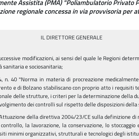
mente Assistita (PMA) "Poliambulatorio Privato 
one regionale concessa in via provvisoria per atti
IL DIRETTORE GENERALE
uccessive modificazioni, ai sensi del quale le Regioni determ
à sanitaria e sociosanitaria;
04, n. 40 "Norma in materia di procreazione medicalmente a
nto e di Bolzano stabiliscano con proprio atto i requisiti tec
onale delle strutture, i criteri per la determinazione della du
 svolgimento dei controlli sul rispetto delle disposizioni del
Attuazione della direttiva 2004/23/CE sulla definizione di n
controllo, la lavorazione, la conservazione, lo stoccaggio e 
iti minimi organizzativi, strutturali e tecnologici degli istitu