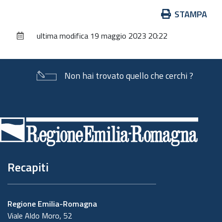
Azioni
STAMPA
sul
ultima modifica
19 maggio 2023 20:22
documento
Non hai trovato quello che cerchi ?
Piè
di
pagina
Recapiti
Regione Emilia-Romagna
Viale Aldo Moro, 52