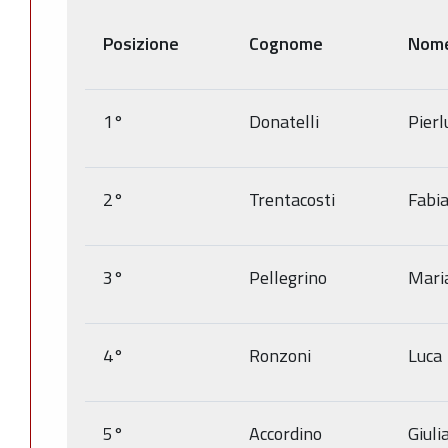
Posizione
Cognome
Nom
1°
Donatelli
Pierl
2°
Trentacosti
Fabi
3°
Pellegrino
Mari
4°
Ronzoni
Luca
5°
Accordino
Giuli