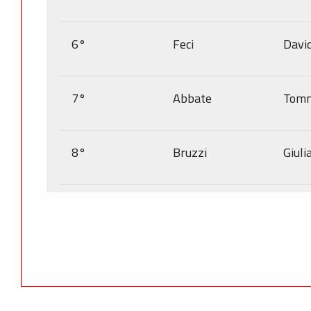
6°
Feci
Davi
7°
Abbate
Tom
8°
Bruzzi
Giuli