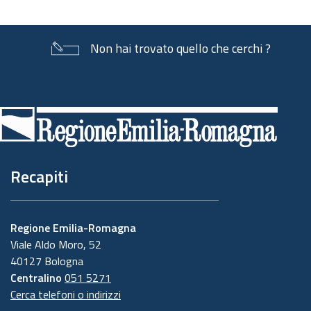
Non hai trovato quello che cerchi ?
Piè
di
pagina
Recapiti
Regione Emilia-Romagna
Viale Aldo Moro, 52
40127 Bologna
Centralino
051 5271
Cerca telefoni o indirizzi