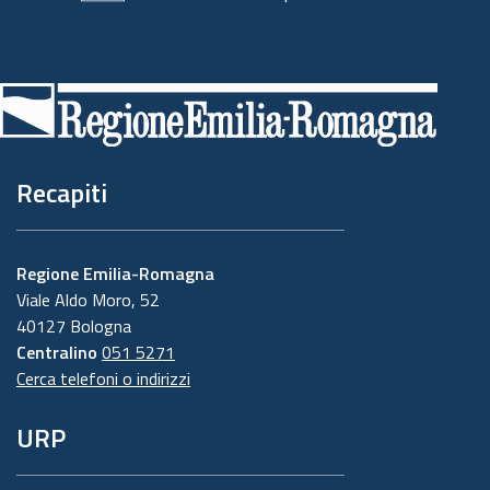
Piè
di
pagina
Recapiti
Regione Emilia-Romagna
Viale Aldo Moro, 52
40127 Bologna
Centralino
051 5271
Cerca telefoni o indirizzi
URP