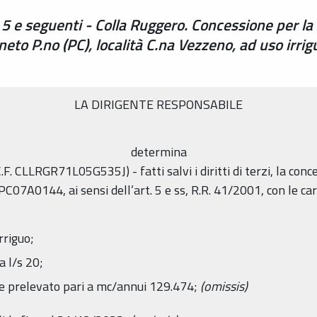
 5 e seguenti - Colla Ruggero. Concessione per la
eto P.no (PC), località C.na Vezzeno, ad uso irri
LA DIRIGENTE RESPONSABILE
determina
(C.F. CLLRGR71L05G535J) - fatti salvi i diritti di terzi, la con
C07A0144, ai sensi dell’art. 5 e ss, R.R. 41/2001, con le cara
rriguo;
a l/s 20;
 prelevato pari a mc/annui 129.474;
(omissis)