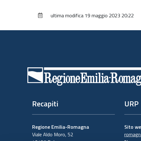
ultima modifica
19 maggio 2023 20:22
Piè
di
pagina
Recapiti
URP
Regione Emilia-Romagna
Sito w
Viale Aldo Moro, 52
romagna