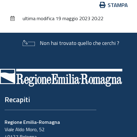
Azioni
STAMPA
sul
ultima modifica
19 maggio 2023 20:22
documento
Non hai trovato quello che cerchi ?
Piè
di
pagina
Recapiti
Regione Emilia-Romagna
Viale Aldo Moro, 52
40127 Bologna