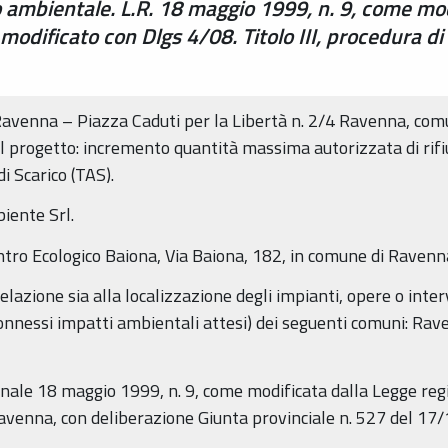
 ambientale. L.R. 18 maggio 1999, n. 9, come mod
odificato con Dlgs 4/08. Titolo III, procedura di 
Ravenna – Piazza Caduti per la Libertà n. 2/4 Ravenna, comun
 progetto: incremento quantità massima autorizzata di rifiuti
i Scarico (TAS).
iente Srl.
entro Ecologico Baiona, Via Baiona, 182, in comune di Ravenn
 relazione sia alla localizzazione degli impianti, opere o inter
i connessi impatti ambientali attesi) dei seguenti comuni: Rav
egionale 18 maggio 1999, n. 9, come modificata dalla Legge r
Ravenna, con deliberazione Giunta provinciale n. 527 del 17