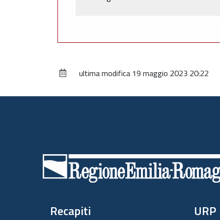
ultima modifica
19 maggio 2023 20:22
Piè
di
pagina
Recapiti
URP