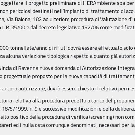
ssoggettare il progetto preliminare di HERAmbiente spa per
 non pericolosi destinati nell’impianto di trattamento di acque 
a, Via Baiona, 182 ad ulteriore procedura di Valutazione d
 L.R. 35/00 e dal decreto legislativo 152/06 come modificato
.000 tonnellate/anno di rifiuti dovrà essere effettuato solo co
a alcuna variazione tipologica rispetto a quanto già autori
ovincia di Ravenna nuova domanda di Autorizzazione Integr
o progettuale proposto per la nuova capacità di trattamento 
non ancora autorizzate, dovrà essere chiesto il relativo per
uttoria relativa alla procedura predetta a carico del propone
e 18/5/1999, n. 9 e successive modificazioni e della deliber
esito positivo della procedura di verifica (screening) non com
 pareri ed i nulla osta comunque denominati, necessari per l