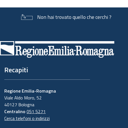
Non hai trovato quello che cerchi ?
Piè
di
pagina
Recapiti
Regione Emilia-Romagna
Viale Aldo Moro, 52
40127 Bologna
Centralino
051 5271
Cerca telefoni o indirizzi