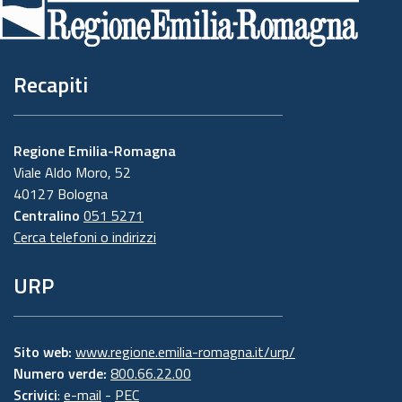
pagina
Recapiti
Regione Emilia-Romagna
Viale Aldo Moro, 52
40127 Bologna
Centralino
051 5271
Cerca telefoni o indirizzi
URP
Sito web:
www.regione.emilia-romagna.it/urp/
Numero verde:
800.66.22.00
Scrivici
:
e-mail
-
PEC