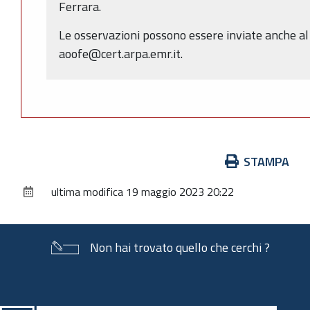
Ferrara.
Le osservazioni possono essere inviate anche al
aoofe@cert.arpa.emr.it.
Azioni
STAMPA
sul
ultima modifica
19 maggio 2023 20:22
documento
Non hai trovato quello che cerchi ?
Piè
di