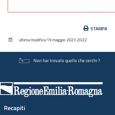
Azioni
STAMPA
sul
ultima modifica
19 maggio 2023 20:22
documento
Non hai trovato quello che cerchi ?
Piè
di
pagina
Recapiti