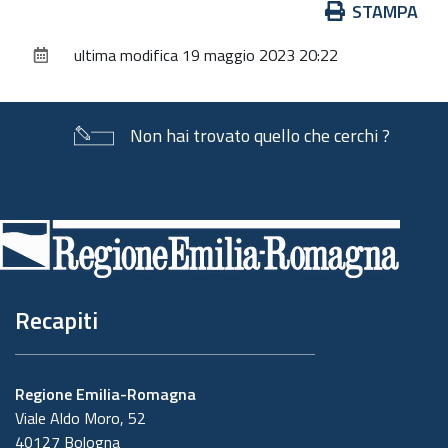
Azioni
STAMPA
sul
ultima modifica
19 maggio 2023 20:22
documento
Non hai trovato quello che cerchi ?
Piè
di
pagina
Recapiti
Regione Emilia-Romagna
Viale Aldo Moro, 52
40127 Bologna