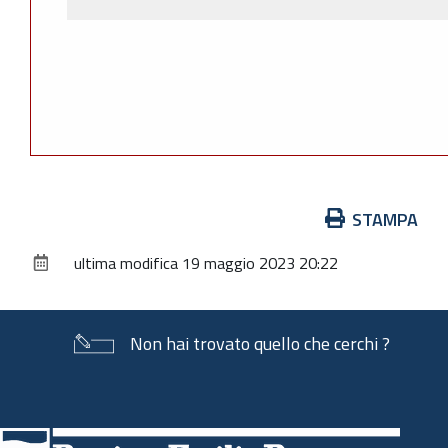
Azioni
STAMPA
sul
ultima modifica
19 maggio 2023 20:22
documento
Non hai trovato quello che cerchi ?
Piè
di