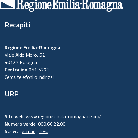
pagina
Recapiti
Regione Emilia-Romagna
Viale Aldo Moro, 52
40127 Bologna
Centralino
051 5271
Cerca telefoni o indirizzi
URP
Sito web:
www.regione.emilia-romagna.it/urp/
Numero verde:
800.66.22.00
Scrivici
:
e-mail
-
PEC