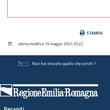
Azioni
STAMPA
sul
ultima modifica
19 maggio 2023 20:22
documento
Non hai trovato quello che cerchi ?
Piè
di
pagina
Recapiti