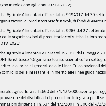
stegno in relazione agli anni 2021 e 2022;
tiche Agricole Alimentari e Forestali n. 9194017 del 30 sett
rganizzazioni di produttori ortofrutticoli, di fondi di eserciz
tiche Agricole Alimentari e Forestali n. 9286 del 27 settemb
delle organizzazioni di produttori ortofrutticoli e loro associ
 2018-2022";
iche Agricole Alimentari e Forestali n. 4890 del 8 maggio 201
NPI)e istituisce “Organismo tecnico scientifico” e i sottogru
 criteri e ai principi generali ed alle Linee Guida nazionali d
 controllo delle infestanti e in merito alle linee guida nazion
nerale Agricoltura n. 12660 del 21/12/2000 avente per ogget
vazione dei disciplinari di produzione integrata per il set
minazioni dirigenziali n. 634 del 1/2/2001, n. 500 del 4/2/