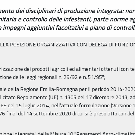
ento dei disciplinari di produzione integrata: no
anitaria e controllo delle infestanti, parte norme
e impegni aggiuntivi facoltativi e piano di control
ELLA POSIZIONE ORGANIZZATIVA CON DELEGA DI FUNZION
orizzazione dei prodotti agricoli ed alimentari ottenuti con 
ione delle leggi regionali n. 29/92 e n. 51/95";
ale della Regione Emilia-Romagna per il periodo 2014-2020 
l citato Regolamento (UE) n. 1305 del 17 dicembre 2013, ad
69 del 15 luglio 2014, nell’attuale formulazione (Versione
6 final del 14 settembre 2020 di cui si è preso atto con del
duzione integrata" della Misura 10 "Pagamenti Agro-climatic