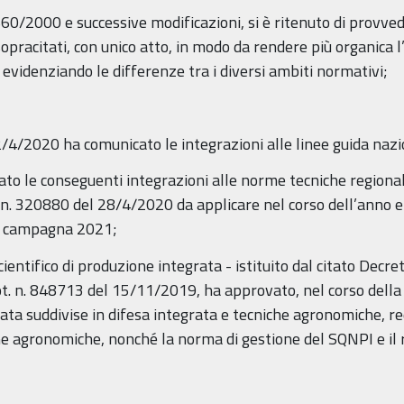
660/2000 e successive modificazioni, si è ritenuto di provv
 sopracitati, con unico atto, in modo da rendere più organica 
r evidenziando le differenze tra i diversi ambiti normativi;
/4/2020 ha comunicato le integrazioni alle linee guida nazio
ato le conseguenti integrazioni alle norme tecniche regionali
 n. 320880 del 28/4/2020 da applicare nel corso dell’anno e 
la campagna 2021;
ientifico di produzione integrata - istituito dal citato Dec
t. n. 848713 del 15/11/2019, ha approvato, nel corso della
ata suddivise in difesa integrata e tecniche agronomiche, r
he agronomiche, nonché la norma di gestione del SQNPI e il r